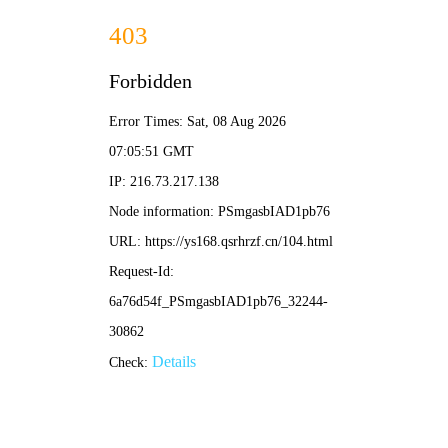
新新影院
电影
电视剧
动漫
综艺
新新影院 · 高清影视免费看
蓝光画质｜无广告｜多线路｜实时更新
热门电影
流浪地球2
9.6
太阳即将毁灭，人类启
动流浪地球计划，携地
球逃离太阳系，开启宇
立即播放
收藏
宙征程。
HD线路
4K线路
点赞
评论